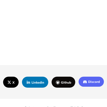
Discord
X
Linkedin
Github