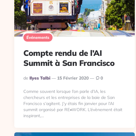
Événements
Compte rendu de l’AI
Summit à San Francisco
Publié
De
Ilyes Talbi
15 Février 2020
0
Par
Comme souvent lorsque l’on parle d’IA, les
chercheurs et les entreprises de la baie de San
Francisco s’agitent. J’y étais fin janvier pour l’AI
summit organisé par RE•WORK. L’évènement était
inspirant,…