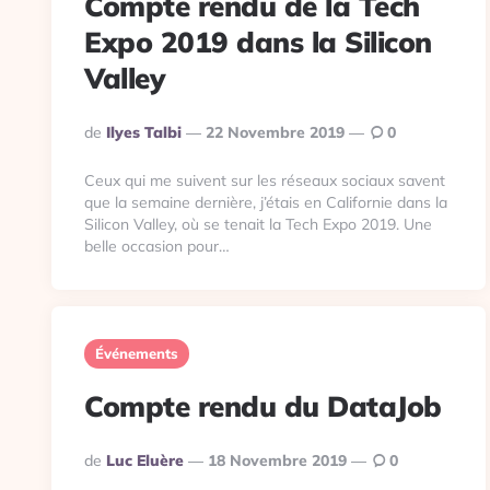
Compte rendu de la Tech
Expo 2019 dans la Silicon
Valley
Publié
De
Ilyes Talbi
22 Novembre 2019
0
Par
Ceux qui me suivent sur les réseaux sociaux savent
que la semaine dernière, j’étais en Californie dans la
Silicon Valley, où se tenait la Tech Expo 2019. Une
belle occasion pour…
Événements
Compte rendu du DataJob
Publié
De
Luc Eluère
18 Novembre 2019
0
Par