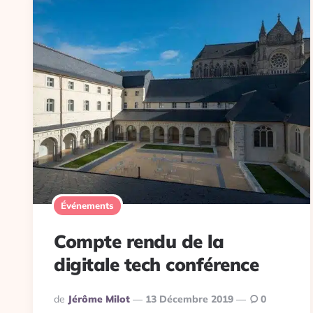
Événements
Compte rendu de la
digitale tech conférence
Publié
De
Jérôme Milot
13 Décembre 2019
0
Par