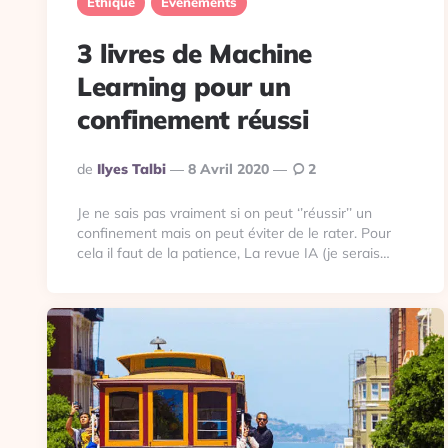
Éthique
Événements
3 livres de Machine
Learning pour un
confinement réussi
Publié
De
Ilyes Talbi
8 Avril 2020
2
Par
Je ne sais pas vraiment si on peut ‘’réussir’’ un
confinement mais on peut éviter de le rater. Pour
cela il faut de la patience, La revue IA (je serais…