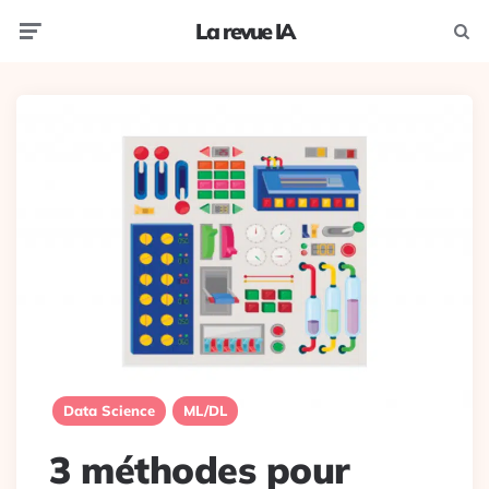
La revue IA
Menu
Recherc
Data Science
ML/DL
3 méthodes pour