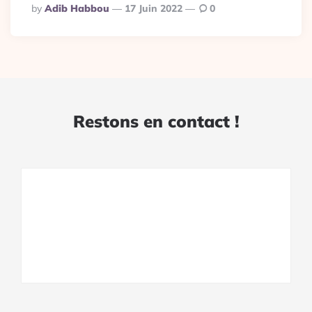
Posted
By
Adib Habbou
17 Juin 2022
0
By
Restons en contact !