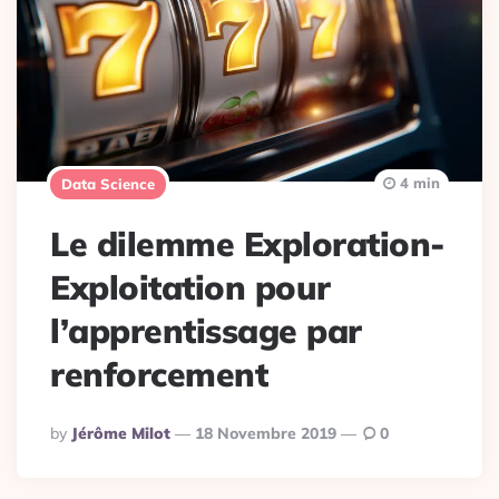
4 min
Data Science
Le dilemme Exploration-
Exploitation pour
l’apprentissage par
renforcement
Posted
By
Jérôme Milot
18 Novembre 2019
0
By