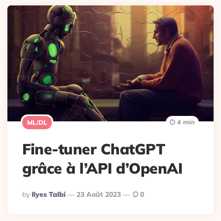
4 min
ML/DL
Fine-tuner ChatGPT
grâce à l’API d’OpenAI
Posted
By
Ilyes Talbi
23 Août 2023
0
By