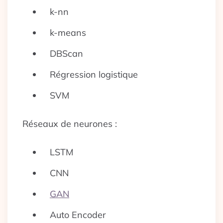
k-nn
k-means
DBScan
Régression logistique
SVM
Réseaux de neurones :
LSTM
CNN
GAN
Auto Encoder