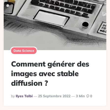
Data Science
Comment générer des
images avec stable
diffusion ?
Posted
By
Ilyes Talbi
25 Septembre 2022
3 Min
0
By