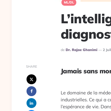
ML/DL
L’intelli
diagnos
Publié
De
Dr. Rajae Ghanimi
2 Jui
Par
SHARE
Jamais sans mo
Le domaine de la médeci
industrielles. Ce qui a 
l’espérance de vie. Dans