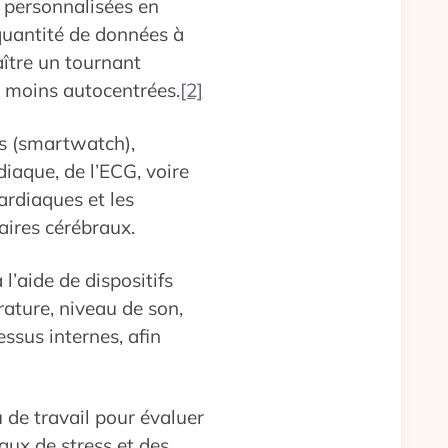
s personnalisées en
quantité de données à
aître un tournant
t moins autocentrées.
[2]
es (smartwatch),
diaque, de l’ECG, voire
ardiaques et les
aires cérébraux.
l’aide de dispositifs
ature, niveau de son,
sus internes, afin
u de travail pour évaluer
aux de stress et des