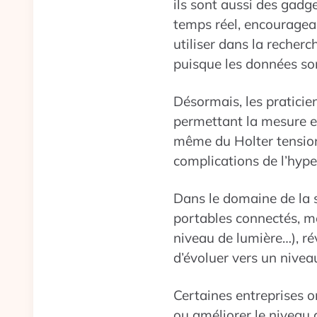
ils sont aussi des gadg
temps réel, encouragea
utiliser dans la recher
puisque les données son
Désormais, les praticie
permettant la mesure et 
même du Holter tensionn
complications de l’hype
Dans le domaine de la sa
portables connectés, me
niveau de lumière…), r
d’évoluer vers un niveau
Certaines entreprises on
ou améliorer le niveau 