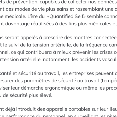
ets de prévention, capables de collecter nos donnée
nt des modes de vie plus sains et rassemblant une 
che médicale. L’ère du «Quantified Self» semble conn
t davantage réutilisées à des fins plus médicales e
ns seront appelés à prescrire des montres connecté
le suivi de la tension artérielle, de la fréquence car
el, ce qui contribuera à mieux prévenir les crises c
rtension artérielle, notamment, les accidents vascul
nté et sécurité au travail, les entreprises peuvent à 
surer des paramètres de sécurité au travail (tempér
éviser leur démarche ergonomique ou même les proces
 de sécurité plus élevé.
t déjà introduit des appareils portables sur leur lie
de performance du personnel, en surveillant les nive