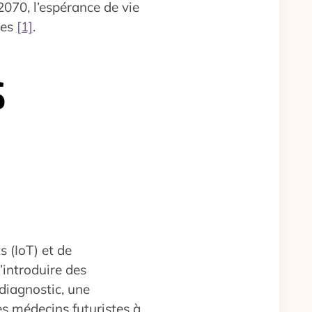
2070, l’espérance de vie
mes
[1]
.
 (IoT) et de
d’introduire des
diagnostic, une
les médecins futuristes à