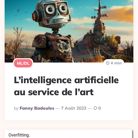
4 min
ML/DL
L’intelligence artificielle
au service de l’art
Posted
By
Fanny Badoules
7 Août 2023
0
By