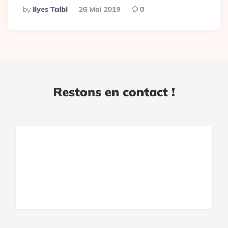
Posted
By
Ilyes Talbi
26 Mai 2019
0
By
Restons en contact !