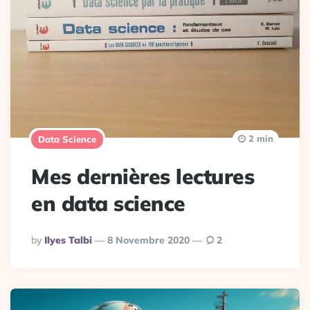
2 min
Data Science
Mes dernières lectures
en data science
Posted
By
Ilyes Talbi
8 Novembre 2020
2
By