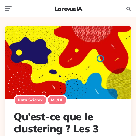
La revue IA
Menu
Recherc
Data Science
ML/DL
Qu’est-ce que le
clustering ? Les 3